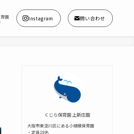
保育園
Instagram
問い合わせ
a
くじら保育園 上新庄園
大阪市東淀川区にある小規模保育園
・定員19名