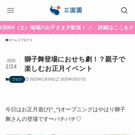
）地域のお子さま大歓迎！ ／ 詳細はここをクリック！
ホーム
ブログ
獅子舞登場におせち劇！？親子で
2025
1/24
楽しむお正月イベント
2025年1月24日
2025年3月27日
ブログ
今日はお正月遊び(^_^)オープニングはやはり獅子
舞さんの登場です〜パチパチ♡