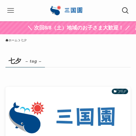
＼ 次回8/8（土）地域のお子さま大歓迎！ ／
ホーム
七夕
七夕
– tag –
ブログ