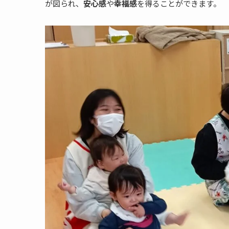
が図られ、
安心感
や
幸福感
を得ることができます。