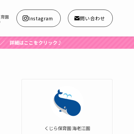
保育園
Instagram
問い合わせ
a
♪
くじら保育園 海老江園
ン