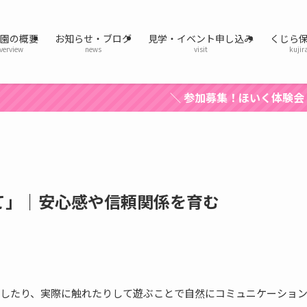
育園の概要
お知らせ・ブログ
見学・イベント申し込み
くじら
verview
news
visit
kujir
＼ 参加募集！ほいく体験会 ／ 詳細はここをクリック
て」｜安心感や信頼関係を育む
したり、実際に触れたりして遊ぶことで自然にコミュニケーショ