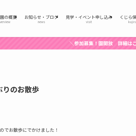
育園の概要
お知らせ・ブログ
見学・イベント申し込み
くじら
verview
news
visit
kujir
参加募集！園開放 詳細はここをクリック♪／
ぶりのお散歩
のでお散歩にでかけました！