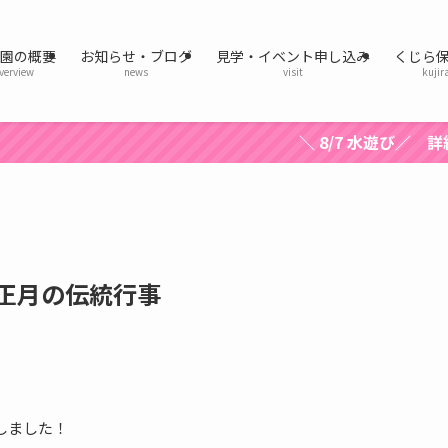
育園の概要
お知らせ・ブログ
見学・イベント申し込み
くじら
verview
news
visit
kujir
＼ 8/7 水遊び／ 詳細はここをクリック！
お正月の伝統行事
しました！