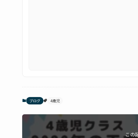
ブログ
4歳児
この