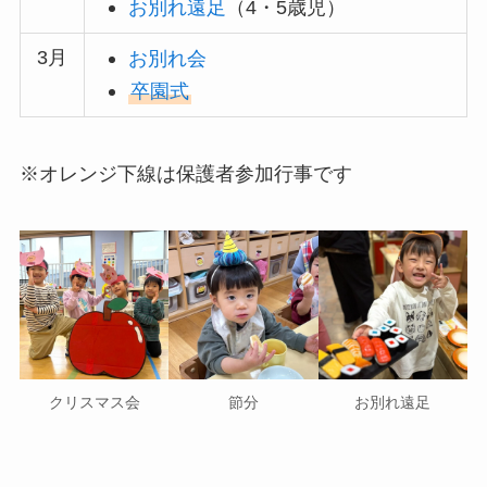
お別れ遠足
（4・5歳児）
3月
お別れ会
卒園式
※オレンジ下線は保護者参加行事です
クリスマス会
節分
お別れ遠足