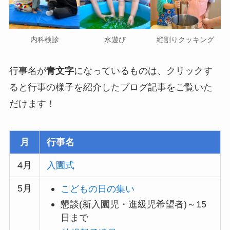
内科検診
水遊び
縦割りクッキング
行事名が
青文字
になっているものは、クリックす
ると行事の様子を紹介したブログ記事をご覧いた
だけます！
月
行事名
4月
入園式
5月
こどもの日の集い
懇談(新入園児・進級児希望者)～15
日まで