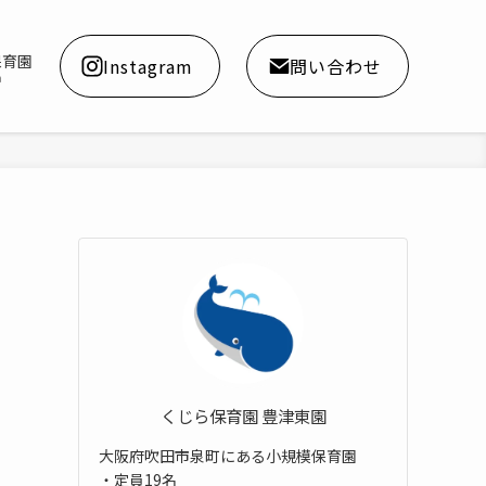
保育園
Instagram
問い合わせ
a
くじら保育園 豊津東園
ま
大阪府吹田市泉町にある小規模保育園
・定員19名