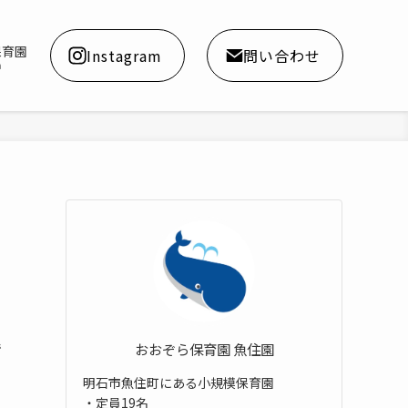
保育園
Instagram
問い合わせ
a
おおぞら保育園 魚住園
で
明石市魚住町にある小規模保育園
と
・定員19名