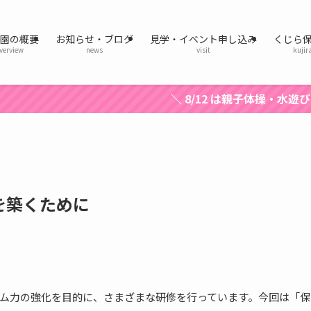
育園の概要
お知らせ・ブログ
見学・イベント申し込み
くじら
verview
news
visit
kujir
＼ 8/12 は親子体操・水遊び ／ 【毎月第2
を築くために
ム力の強化を目的に、さまざまな研修を行っています。今回は「保