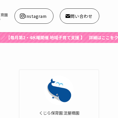
保育園
Instagram
問い合わせ
a
・4水曜開催 地域子育て支援 】 詳細はここをクリック！
くじら保育園 淀屋橋園