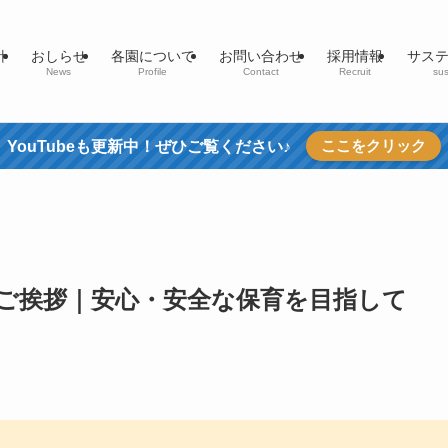
針
おしらせ
各園について
お問い合わせ
採用情報
サス
News
Profile
Contact
Recruit
sus
ここをクリック
YouTubeも更新中！ぜひご覧ください♪
年のご挨拶｜安心・安全な保育を目指して