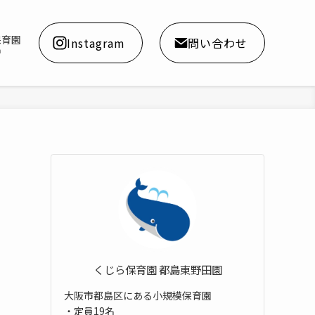
保育園
Instagram
問い合わせ
a
くじら保育園 都島東野田園
大阪市都島区にある小規模保育園
・定員19名