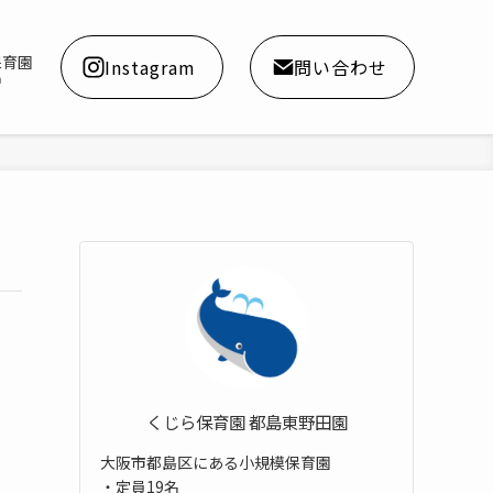
保育園
Instagram
問い合わせ
a
くじら保育園 都島東野田園
大阪市都島区にある小規模保育園
・定員19名