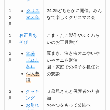
1
24.25どちらかに開催。みん
クリス
マス会
2
なで楽しくクリスマス会
月
1
お正月あ
こま・たこ製作やふくわら
月
そび
いのお正月遊び
2
豆まき、泣き虫オニやいや
節分
（豆ま
月
いやオニを退治
き）
園・家庭での様子を担任と
個人懇
の懇談
談
3
２歳児さんと保護者の方参
クッキ
ング
月
加
おやつをもって公園へ
お別れ