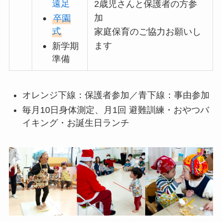
遠足
2歳児さんと保護者の方参
加
卒園
式
家庭保育のご協力お願いし
ます
新学期
準備
オレンジ下線：保護者参加／青下線：事由参加
毎月10日身体測定、月1回 避難訓練・おやつバ
イキング・お誕生日ランチ