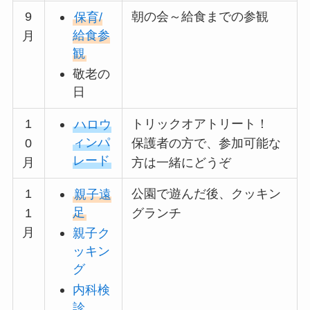
9
朝の会～給食までの参観
保育/
給食参
月
観
敬老の
日
1
トリックオアトリート！
ハロウ
ィンパ
0
保護者の方で、参加可能な
レード
月
方は一緒にどうぞ
1
公園で遊んだ後、クッキン
親子遠
足
1
グランチ
月
親子ク
ッキン
グ
内科検
診