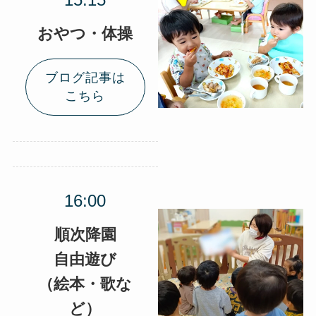
おやつ・体操
ブログ記事は
こちら
順次降園
自由遊び
（絵本・歌な
ど）