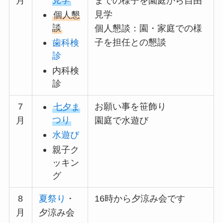
見学
月
までの様子を園庭から自由
見学
個人懇
談
個人懇談：園・家庭での様
子を担任との懇談
歯科検
診
内科検
診
7
お願い事を笹飾り
七夕ま
つり
月
園庭で水遊び
水遊び
親子ク
ッキン
グ
8
夏祭り
・
16時から夕涼み会です
月
夕涼み会