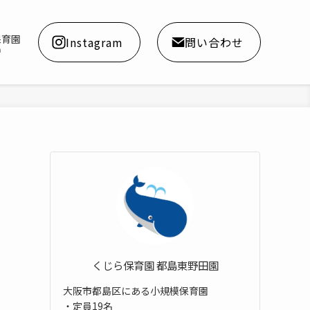
保育園
Instagram
問い合わせ
a
くじら保育園 都島東野田園
大阪市都島区にある小規模保育園
・定員19名