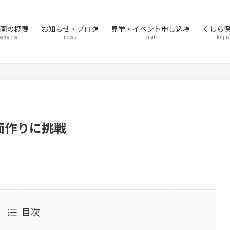
育園の概要
お知らせ・ブログ
見学・イベント申し込み
くじら
verview
news
visit
kujir
面作りに挑戦
目次