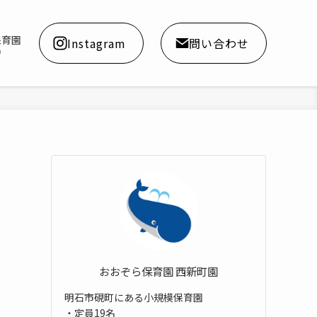
保育園
Instagram
問い合わせ
a
おおぞら保育園 西新町園
明石市硯町にある小規模保育園
・定員19名