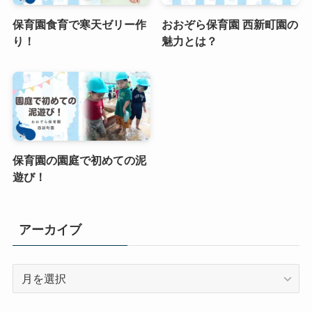
保育園食育で寒天ゼリー作
おおぞら保育園 西新町園の
り！
魅力とは？
保育園の園庭で初めての泥
遊び！
アーカイブ
ア
ー
カ